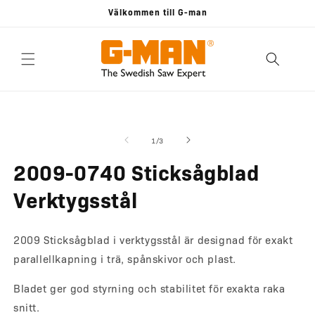
vidare
Välkommen till G-man
till
innehåll
 vidare till
Öppna
Ö
mediet
m
roduktinformation
1
2
av
1
/
3
i
i
modalfönster
m
2009-0740 Sticksågblad
Verktygsstål
2009 Sticksågblad i verktygsstål är designad för exakt
parallellkapning i trä, spånskivor och plast.
Bladet ger god styrning och stabilitet för exakta raka
snitt.