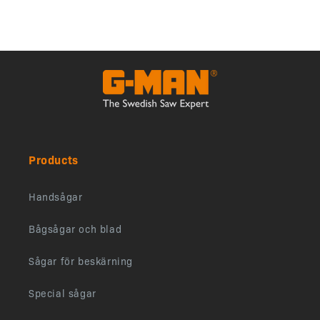
Products
Handsågar
Bågsågar och blad
Sågar för beskärning
Special sågar