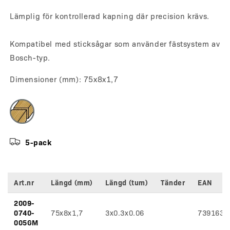
Lämplig för kontrollerad kapning där precision krävs.
Kompatibel med sticksågar som använder fästsystem av
Bosch-typ.
Dimensioner (mm):
75x8x1,7
5-pack
Art.nr
Längd (mm)
Längd (tum)
Tänder
EAN
Variantspecifikationer
2009-
0740-
75x8x1,7
3x0.3x0.06
7391639
005GM