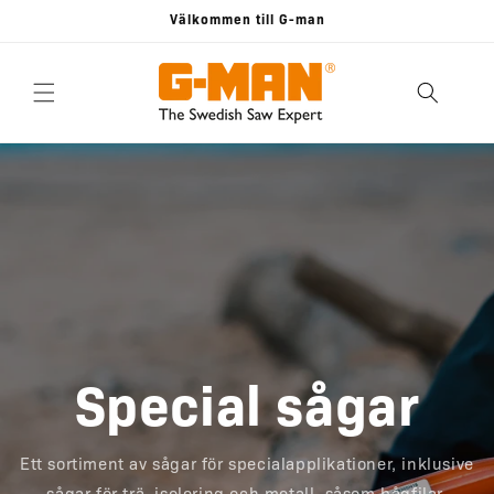
vidare
Välkommen till G-man
till
innehåll
Special sågar
Ett sortiment av sågar för specialapplikationer, inklusive
sågar för trä, isolering och metall, såsom bågfilar,