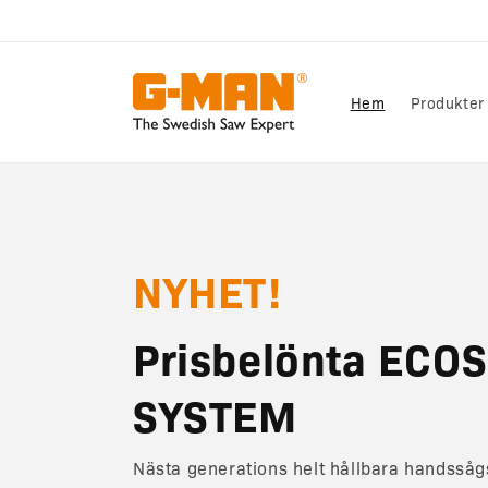
vidare
till
innehåll
Hem
Produkter
NYHET!
Prisbelönta ECO
SYSTEM
Nästa generations helt hållbara handsså