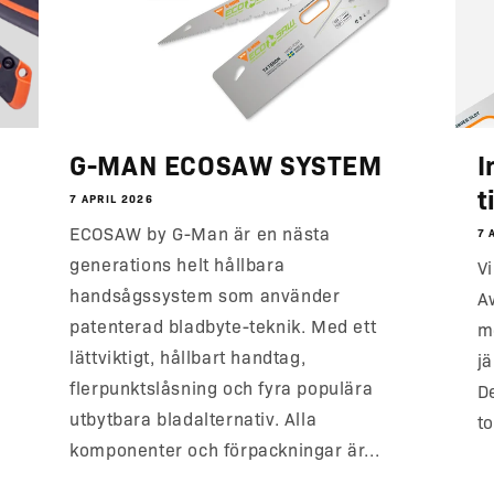
G-MAN ECOSAW SYSTEM
I
t
7 APRIL 2026
ECOSAW by G-Man är en nästa
7 
generations helt hållbara
V
handsågssystem som använder
A
patenterad bladbyte-teknik. Med ett
m
lättviktigt, hållbart handtag,
j
flerpunktslåsning och fyra populära
D
utbytbara bladalternativ. Alla
to
komponenter och förpackningar är...