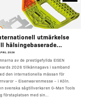
nternationell utmärkelse
ill hälsingebaserade...
APRIL 2026
innarna av de prestigefyllda EISEN
wards 2026 tillkännagavs i samband
ed den internationella mässan för
ärnvaror – Eisenwarenmesse – i Köln.
en svenska sågtillverkaren G-Man Tools
g förstaplatsen med sin...