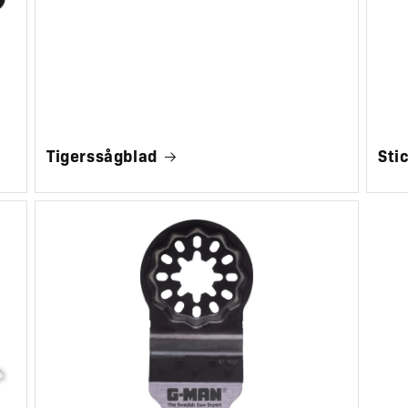
Tigerssågblad
Sti