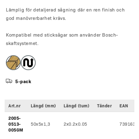
Lämplig för detaljerad sågning där en ren finish och
god manövrerbarhet krävs.
Kompatibel med sticksågar som använder Bosch-
skaftsystemet.
5-pack
Art.nr
Längd (mm)
Längd (tum)
Tänder
EAN
Variantspecifikationer
2005-
0513-
50x5x1,3
2x0.2x0.05
7391639
005GM