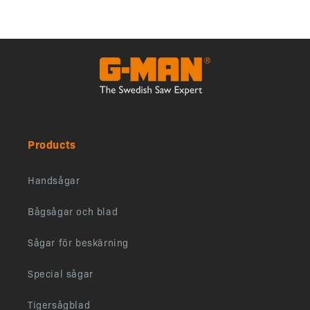
Products
Handsågar
Bågsågar och blad
Sågar för beskärning
Special sågar
Tigersågblad