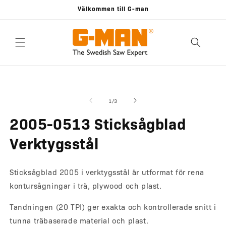
vidare
Välkommen till G-man
till
innehåll
 vidare till
Öppna
Ö
mediet
m
roduktinformation
1
2
av
1
/
3
i
i
modalfönster
m
2005-0513 Sticksågblad
Verktygsstål
Sticksågblad 2005 i verktygsstål är utformat för rena
kontursågningar i trä, plywood och plast.
Tandningen (20 TPI) ger exakta och kontrollerade snitt i
tunna träbaserade material och plast.