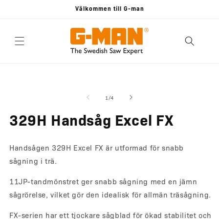
vidare
Välkommen till G-man
till
innehåll
 vidare till
Öppna
Ö
mediet
m
roduktinformation
1
2
av
1
/
4
i
i
modalfönster
m
329H Handsåg Excel FX
Handsågen 329H Excel FX är utformad för snabb
sågning i trä.
11JP-tandmönstret ger snabb sågning med en jämn
sågrörelse, vilket gör den idealisk för allmän träsågning.
FX-serien har ett tjockare sågblad för ökad stabilitet och