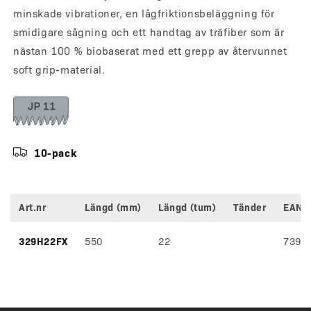
minskade vibrationer, en lågfriktionsbeläggning för
smidigare sågning och ett handtag av träfiber som är
nästan 100 % biobaserat med ett grepp av återvunnet
soft grip-material.
10-pack
Art.nr
Längd (mm)
Längd (tum)
Tänder
EAN
Variantspecifikationer
329H22FX
550
22
7392