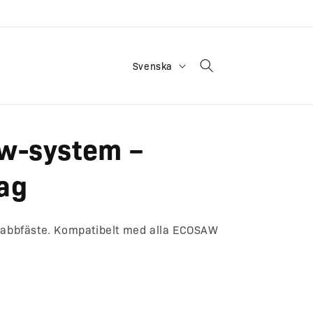
S
Svenska
p
r
å
w-system –
k
ag
abbfäste. Kompatibelt med alla ECOSAW