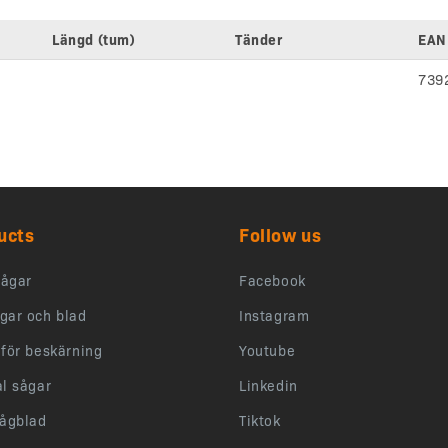
Längd (tum)
Tänder
EAN
739
ucts
Follow us
ågar
Facebook
gar och blad
Instagram
 för beskärning
Youtube
al sågar
Linkedin
sågblad
Tiktok