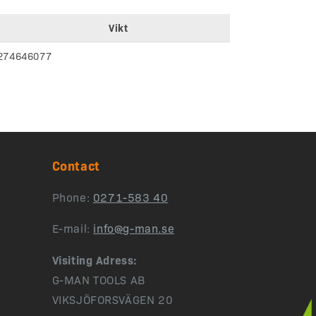
Vikt
274646077
Contact
Phone:
0271-583 40
E-mail:
info@g-man.se
Visiting Adress:
G-MAN TOOLS AB
VIKSJÖFORSVÄGEN 20