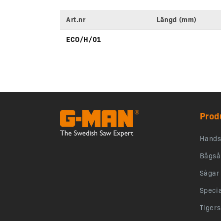
Art.nr
Längd (mm)
Variantspecifikationer
ECO/H/01
Prod
Hands
Bågså
Sågar
Speci
Tiger