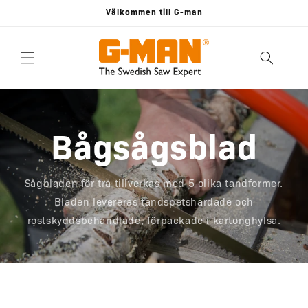
vidare
Välkommen till G-man
till
innehåll
Bågsågsblad
Sågbladen för trä tillverkas med 5 olika tand­former.
Bladen levereras tandspetshärdade och
rostskyddsbehandlade, förpackade i kartonghylsa.