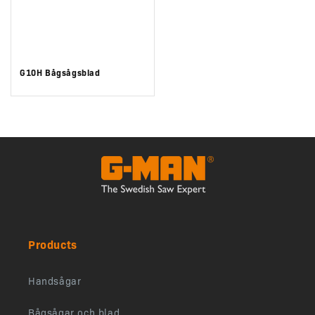
G10H Bågsågsblad
Products
Handsågar
Bågsågar och blad