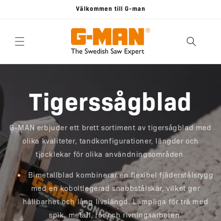
vidare
Välkommen till G-man
till
innehåll
Tigerssågblad
G-MAN erbjuder ett brett sortiment av tigersågblad med
olika kvaliteter, tandkonfigurationer, längder och
tjocklekar för olika användningsområden.
Bimetallblad kombinerar en flexibel fjäderstålsrygg
med en koboltlegerad snabbstålskär, vilket ger
hållbarhet och lång livslängd. Lämpliga för trä med
spik, metall, rör och rivningsarbeten.