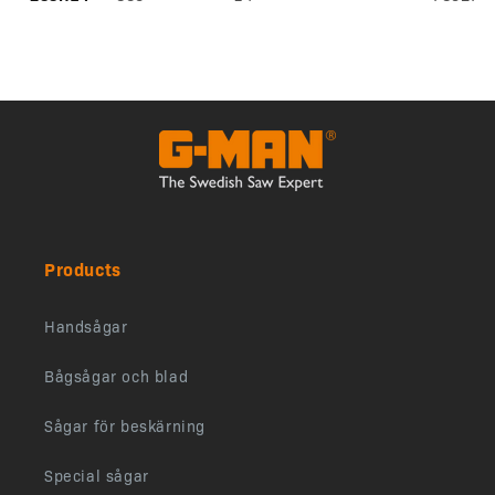
Products
Handsågar
Bågsågar och blad
Sågar för beskärning
Special sågar