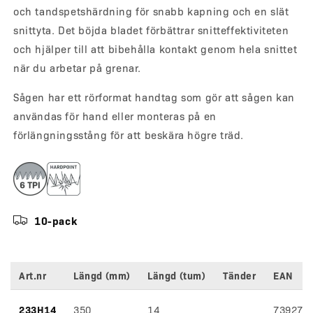
och tandspetshärdning för snabb kapning och en slät
snittyta. Det böjda bladet förbättrar snitteffektiviteten
och hjälper till att bibehålla kontakt genom hela snittet
när du arbetar på grenar.
Sågen har ett rörformat handtag som gör att sågen kan
användas för hand eller monteras på en
förlängningsstång för att beskära högre träd.
10-pack
Art.nr
Längd (mm)
Längd (tum)
Tänder
EAN
Variantspecifikationer
233H14
350
14
739274