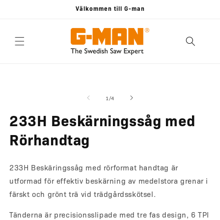
vidare
Välkommen till G-man
till
innehåll
 vidare till
Öppna
Ö
mediet
m
roduktinformation
1
2
av
1
/
4
i
i
modalfönster
m
233H Beskärningssåg med
Rörhandtag
233H Beskäringssåg med rörformat handtag är
utformad för effektiv beskärning av medelstora grenar i
färskt och grönt trä vid trädgårdsskötsel.
Tänderna är precisionsslipade med tre fas design, 6 TPI